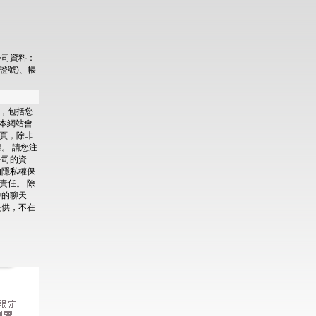
公司資料：
證號)、帳
，包括您
本網站會
頁，除非
。 請您注
公司的資
的隱私權保
責任。 除
中的聊天
提供，不在