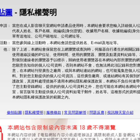
貼圖
- 隱私權聲明
申請：
當您在成人影音聊天室網站申請產品使用時，本網站會要求您輸入詳細個人/
代表人姓名、客戶名稱、統編或(身分證號)、收據用戶名稱、收據統編或(身分
單寄送地址、公司戶籍地址、公司網址等。
活動：
當您參與線上活動時，本網站會請您提供姓名、E-mail及地址等。
 他：
除了上述，本網站會保留您在上網瀏覽或查詢時，伺服器自行產生的相關記錄
使用連線設備的IP位址、使用時間、使用的瀏覽器、瀏覽及點選資料紀錄等。
對個別連線者的瀏覽器予以標示，歸納使用者瀏覽器在本網站內部所瀏覽的網
您願意告知你的個人/公司資料，否則本網站不會，也無法將此項記錄和您對應
意，在本網站刊登廣告之廠商，或與本網站連結的網站，也可能蒐集您個人/
料。對於您主動提供的個人/公司資訊，這些廣告廠商、或連結網站有其個別
護政策，其資料處理措施不適用本網站隱私權保護政策，本網站不負任何連帶
了您主動登錄網站，提供的的個人/公司資料之外，您也可能在本網站各網站
室，留言版等主動提供個人/公司資料如電子郵件，姓名等。這種形式的資料
本網站隱私權保護政策的範圍之內。
偷拍貼圖
|
隱私權聲明
|
服務條款
|
常見問題解答
|
問題反應
|
視訊聊天室介紹